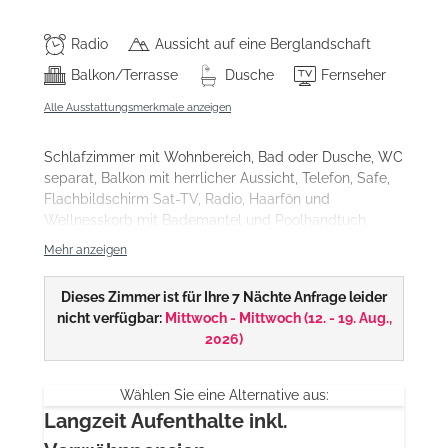
Radio
Aussicht auf eine Berglandschaft
Balkon/Terrasse
Dusche
Fernseher
Alle Ausstattungsmerkmale anzeigen
Schlafzimmer mit Wohnbereich, Bad oder Dusche, WC
separat, Balkon mit herrlicher Aussicht, Telefon, Safe,
Flachbildschirm Sat-TV, Radio, Haarfön und
Wellnesskorb mit Bademantel und Poolhandtuch.
Mehr anzeigen
Unsere Doppelzimmer DeLuxe gibt es in
unterschiedlichen Einrichtungsstilen
und auch als
Mottozimmer
Dieses Zimmer ist für Ihre 7 Nächte Anfrage leider
.
nicht verfügbar:
Mittwoch - Mittwoch
(
12. - 19. Aug.,
2026
)
Wählen Sie eine Alternative aus:
Langzeit Aufenthalte inkl.