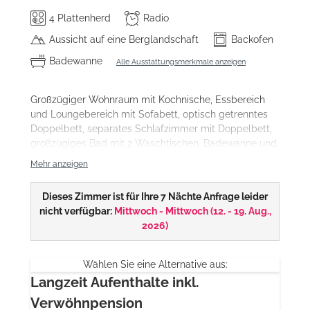
4 Plattenherd
Radio
Aussicht auf eine Berglandschaft
Backofen
Badewanne
Alle Ausstattungsmerkmale anzeigen
Großzügiger Wohnraum mit Kochnische, Essbereich
und Loungebereich mit Sofabett, optisch getrenntes
Doppelbett, separates Schlafzimmer mit Doppelbett,
großzügiges Bad mit 2 Waschtischen, Badewanne und
separater Dusche, WC separat, Westbalkon, Telefon,
Mehr anzeigen
Safe, 3 Sat-TV, Haarfön, Wellnesskorb mit
Poolhandtuch und Bademantel
Dieses Zimmer ist für Ihre 7 Nächte Anfrage leider
nicht verfügbar:
Mittwoch - Mittwoch
(
12. - 19. Aug.,
2026
)
Wählen Sie eine Alternative aus:
Langzeit Aufenthalte inkl.
Verwöhnpension