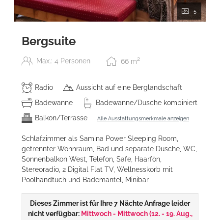
5
Bergsuite
2
Max.: 4 Personen
66
m
Radio
Aussicht auf eine Berglandschaft
Badewanne
Badewanne/Dusche kombiniert
Balkon/Terrasse
Alle Ausstattungsmerkmale anzeigen
Schlafzimmer als Samina Power Sleeping Room,
getrennter Wohnraum, Bad und separate Dusche, WC,
Sonnenbalkon West, Telefon, Safe, Haarfön,
Stereoradio, 2 Digital Flat TV, Wellnesskorb mit
Poolhandtuch und Bademantel, Minibar
Dieses Zimmer ist für Ihre 7 Nächte Anfrage leider
nicht verfügbar:
Mittwoch - Mittwoch
(
12. - 19. Aug.,