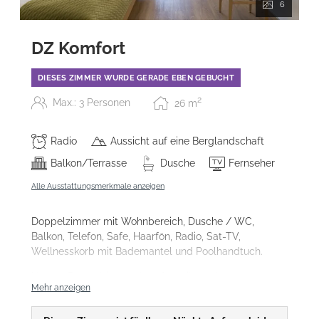
6
DZ Komfort
DIESES ZIMMER WURDE GERADE EBEN GEBUCHT
2
Max.: 3 Personen
26
m
Radio
Aussicht auf eine Berglandschaft
Balkon/Terrasse
Dusche
Fernseher
Alle Ausstattungsmerkmale anzeigen
Doppelzimmer mit Wohnbereich, Dusche / WC,
Balkon, Telefon, Safe, Haarfön, Radio, Sat-TV,
Wellnesskorb mit Bademantel und Poolhandtuch.
Unsere Doppelzimmer Komfort gibt es in
Mehr anzeigen
unterschiedlichen Einrichtungsstilen
und auch als
Mottozimmer
.