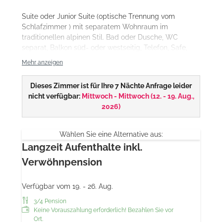
Suite oder Junior Suite (optische Trennung vom
Schlafzimmer ) mit separatem Wohnraum im
traditionellen alpinen Stil. Bad oder Dusche, WC
separat, Balkon süd- oder westseitig, Telefon, Safe,
Haarfön, 2 Sat TV, Wellnesskorb mit Poolhandtuch und
Mehr anzeigen
Bademantel, teilweise Minibar.
Dieses Zimmer ist für Ihre 7 Nächte Anfrage leider
nicht verfügbar:
Mittwoch - Mittwoch
(
12. - 19. Aug.,
2026
)
Wählen Sie eine Alternative aus:
Langzeit Aufenthalte inkl.
Verwöhnpension
Verfügbar vom 19. - 26. Aug.
3/4 Pension
Keine Vorauszahlung erforderlich! Bezahlen Sie vor
Ort.