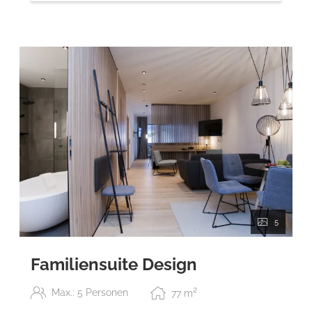
5
Familiensuite Design
2
Max.: 5 Personen
77
m