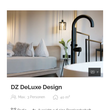
7
DZ DeLuxe Design
2
Max.: 3 Personen
40
m