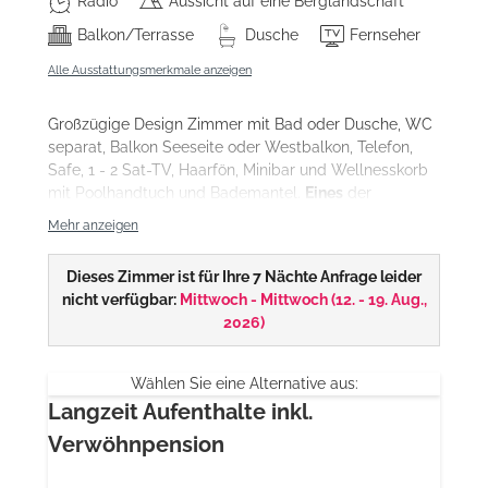
Radio
Aussicht auf eine Berglandschaft
Balkon/Terrasse
Dusche
Fernseher
Alle Ausstattungsmerkmale anzeigen
Großzügige Design Zimmer mit Bad oder Dusche, WC
separat, Balkon Seeseite oder Westbalkon, Telefon,
Safe, 1 - 2 Sat-TV, Haarfön, Minibar und Wellnesskorb
mit Poolhandtuch und Bademantel.
Eines
der
Doppelzimmer DeLuxe Design verfügt über eine
Mehr anzeigen
eigene
Sauna zur Privatbenützung
(gegen Gebühr).
Dieses Zimmer ist für Ihre 7 Nächte Anfrage leider
nicht verfügbar:
Mittwoch - Mittwoch
(
12. - 19. Aug.,
2026
)
Wählen Sie eine Alternative aus:
Langzeit Aufenthalte inkl.
Verwöhnpension